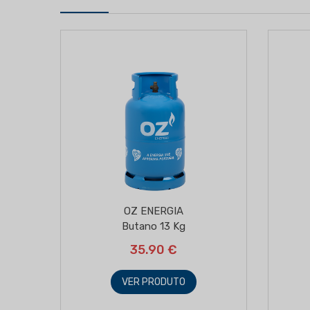
S)
OZ ENERGIA
Butano 13 Kg
35.90 €
VER PRODUTO