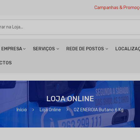
Campanhas & Promoç
EMPRESA
SERVIÇOS
REDE DE POSTOS
LOCALIZA
CTOS
LOJA ONLINE
Início
Loja Online
OZ ENERGIA Butano 6 Kg