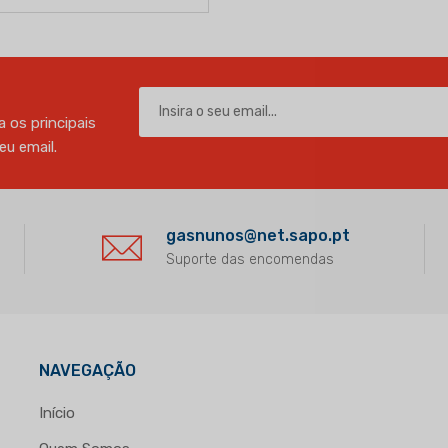
 os principais
u email.
gasnunos@net.sapo.pt
Suporte das encomendas
NAVEGAÇÃO
Início