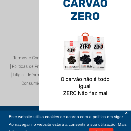
CARVÃO
ZERO
Termos e Condições
Politicas de Privacidade
Litígio - Informação ao
O carvão não é todo
Consumidor
igual:
ZERO Não faz mal
x
Copyright © 2020 |
Gásnunos - Distribuição e Comércio de Gás,
VER PRODUTOS
Este website utiliza cookies de acordo com a política em vigor.
Lda.
| All Rights Reserved.
Ao navegar no website estará a consentir a sua utilização.
Mais