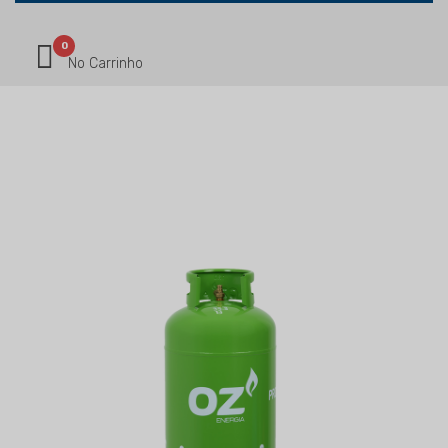
0
No Carrinho
LOJA ONLINE
Início
Loja Online
OZ ENERGIA Propano 45 Kg