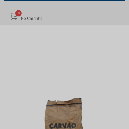
0
No Carrinho
LOJA ONLINE
Início
Loja Online
SOBRO Carvao Vegetal Sobro 1,8Kg